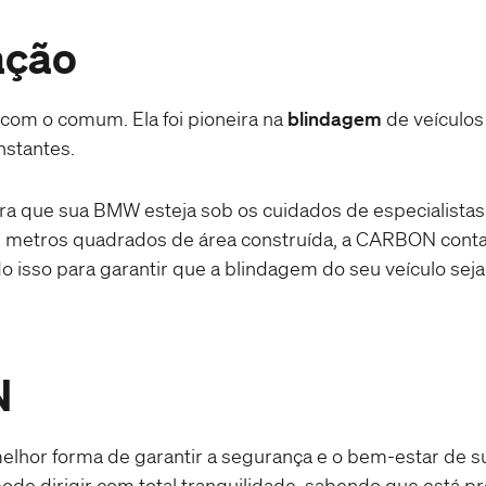
ação
om o comum. Ela foi pioneira na
blindagem
de veículos
nstantes.
ra que sua BMW esteja sob os cuidados de especialista
il metros quadrados de área construída, a CARBON cont
udo isso para garantir que a blindagem do seu veículo sej
N
elhor forma de garantir a segurança e o bem-estar de s
ode dirigir com total tranquilidade, sabendo que está p