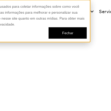
 usados para coletar informações sobre como você
ing
Armoured brands
Certifications
Servi
as informações para melhorar e personalizar sua
to nesse site quanto em outras mídias. Para obter mais
ivacidade.
Fechar