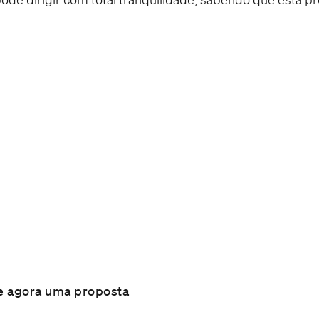
e seu carro na CARBON em ap
a agilidade e a proteção extra que só a C
te agora uma proposta