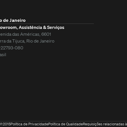
o de Janeiro
owroom, Assistência & Serviços
enida das Américas, 6601
rra da Tijuca, Rio de Janeiro
 22793-080
asil
01:2015
Política de Privacidade
Política de Qualidade
Requisições relacionadas 