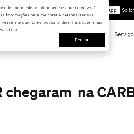
 usados para coletar informações sobre como você
ro em apenas 22 dias úteis
Compre pelo WhatsApp
Solic
as informações para melhorar e personalizar sua
to nesse site quanto em outras mídias. Para obter mais
ivacidade.
m
Marcas blindadas
Certificações
Serviço
Fechar
UR chegaram na CAR