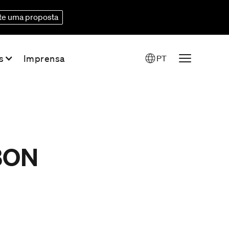
ite uma proposta
s
Imprensa
PT
BON