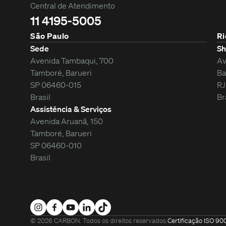
Central de Atendimento
11 4195-5005
São Paulo
Ri
Sede
Sh
Avenida Tambaqui, 700
Av
Tamboré, Barueri
Ba
SP 06460-015
RJ
Brasil
Br
Assistência & Serviços
Avenida Aruanã, 150
Tamboré, Barueri
SP 06460-010
Brasil
©
2026
CARBON. Todos os direitos reservados.
Certificação ISO 90