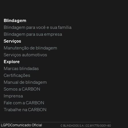
Blindagem
Blindagem para você e sua família
Blindagem para sua empresa
Serviços
Manutenção de blindagem
Serviços automotivos
Explore
Marcas blindadas
Certificações
Manual de blindagem
Somos a CARBON
Imprensa
Fale com a CARBON
Trabalhe na CARBON
à LGPD
Comunicado Oficial
C BLINDADOS S.A. | 22.811.775/0001-80