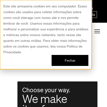
Este site armazena cookies em seu computador. Esses
Blinde seu carro em apenas 22 dias úteis
cookies são usados para coletar informações sobre
Compre pelo WhatsApp
Solicite uma proposta
como você interage com nosso site e nos permite
lembrar de você. Usamos essas informações para
melhorar e personalizar sua experiência e para análises
e métricas sobre nossos visitantes, tanto nesse site
quanto em outras mídias. Para obter mais informações
sobre os cookies que usamos, leia nossa Política de
Privacidade.
Fechar
Choose your way.
We make