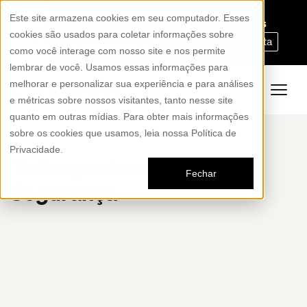
Este site armazena cookies em seu computador. Esses
Blinde seu carro em apenas 22 dias úteis
cookies são usados para coletar informações sobre
Compre pelo WhatsApp
Solicite uma proposta
como você interage com nosso site e nos permite
lembrar de você. Usamos essas informações para
melhorar e personalizar sua experiência e para análises
e métricas sobre nossos visitantes, tanto nesse site
quanto em outras mídias. Para obter mais informações
sobre os cookies que usamos, leia nossa Política de
Privacidade.
Todos posts sobre
Fechar
Segurança