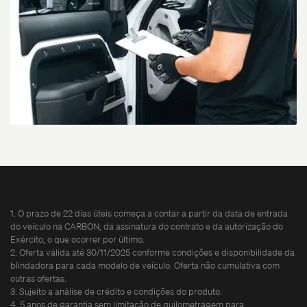
1. O prazo de 22 dias úteis começa a contar a partir da data de entrada
do veículo na CARBON, da assinatura do contrato e da autorização do
Exército, o que ocorrer por último.
2. Oferta válida até 30/11/2025 conforme condições e disponibilidade da
blindadora para cada modelo de veículo. Oferta não cumulativa com
outras ofertas.
3. Sujeito a análise de crédito e condições do produto.
4. 5 anos de garantia sem limitação de quilometragem para