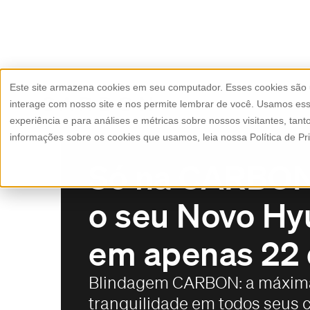
Este site armazena cookies em seu computador. Esses cookies são
interage com nosso site e nos permite lembrar de você. Usamos ess
experiência e para análises e métricas sobre nossos visitantes, tan
informações sobre os cookies que usamos, leia nossa Política de Pr
Só na CARBON
o seu Novo H
em apenas 22 d
Blindagem CARBON: a máxim
tranquilidade em todos seus 