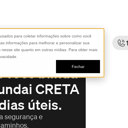
 usados para coletar informações sobre como você
as informações para melhorar e personalizar sua
to nesse site quanto em outras mídias. Para obter mais
ivacidade.
Fechar
 você blinda
yundai CRETA
ias úteis.
a segurança e
caminhos.